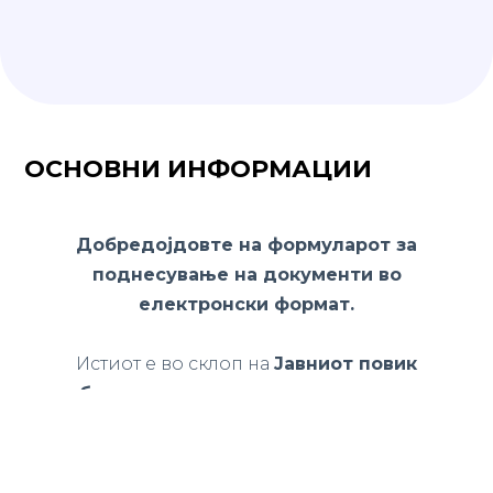
ОСНОВНИ ИНФОРМАЦИИ
Добредојдовте на формуларот за
поднесување на документи во
електронски формат.
Истиот е во склоп на
Јавниот повик
субвенционирање на инвертер клима
уреди во градот Скопје, 2021 година.
Би сакале да напоменеме дека со помош