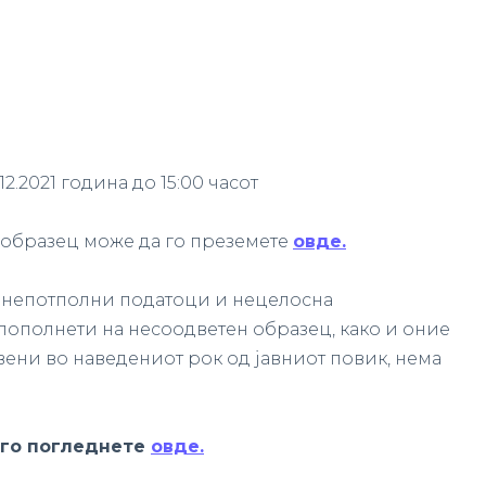
12.2021 година до 15:00 часот
 образец може да го преземете
овде.
 непотполни податоци и нецелосна
пополнети на несоодветен образец, како и оние
вени во наведениот рок од јавниот повик, нема
 го погледнете
овде.