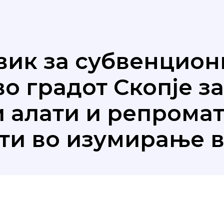
вик за субвенцио
о градот Скопје з
 алати и репромат
ти во изумирање в