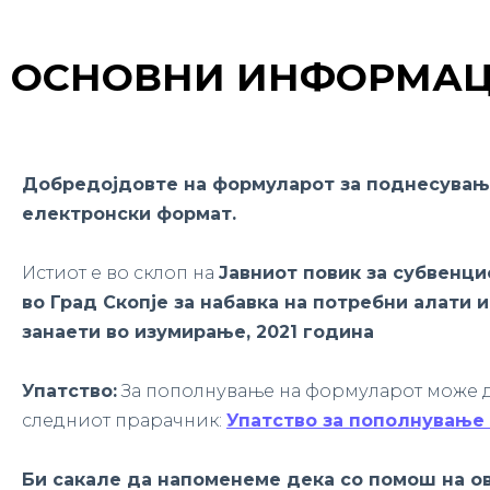
ОСНОВНИ ИНФОРМА
Добредојдовте на формуларот за поднесувањ
електронски формат.
Истиот е во склоп на
Јавниот повик за субвенц
во Град Скопје за набавка на потребни алати 
занаети во изумирање, 2021 година
Упатство:
За пополнување на формуларот може д
следниот прарачник:
Упатство за пополнување
Би сакале да напоменеме дека со помош на о