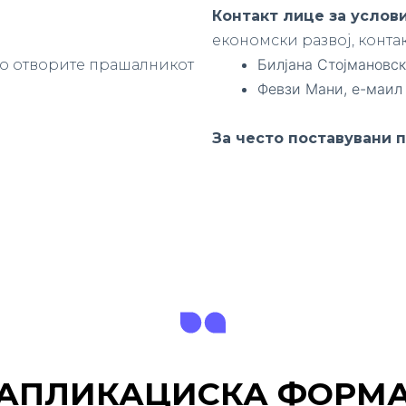
Контакт лице за услови
економски развој, контакт
Билјана Стојмановск
 го отворите прашалникот
Февзи Мани, е-маил
За често поставувани
АПЛИКАЦИСКА ФОРМ