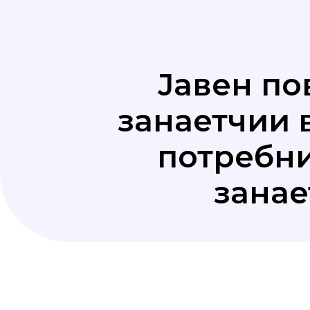
Јавен по
занаетчии в
потребни
занае