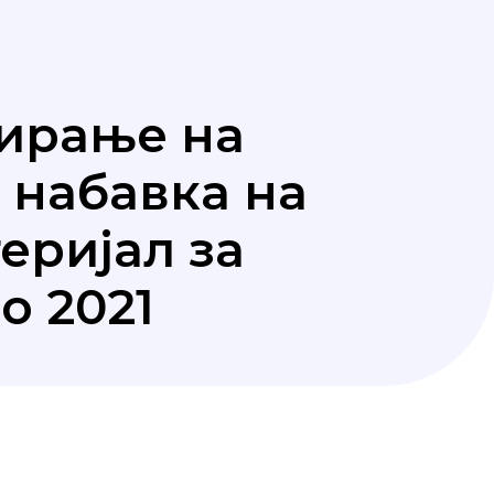
нирање на
а набавка на
еријал за
о 2021