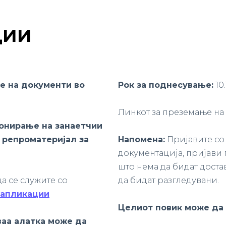
ЦИИ
е на документи во
Рок за поднесување:
10.
Линкот за преземање на
ионирање на занаетчии
и репроматеријал за
Напомена:
Пријавите со
документација, пријави 
што нема да бидат доста
а се служите со
да бидат разгледувани.
 апликации
Целиот повик може да
ваа алатка може да