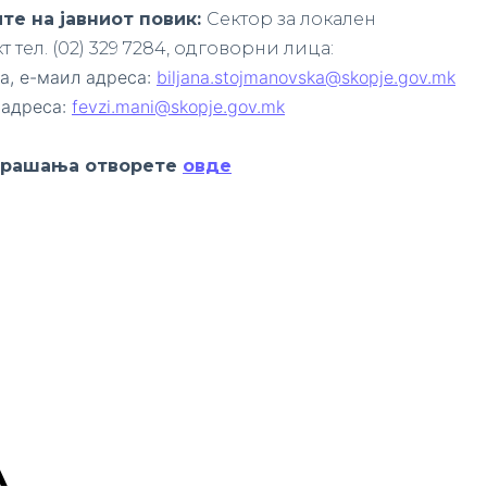
те на јавниот повик
:
Сектор за локален
 тел. (02) 329 7284, одговорни лица:
а, е-маил адреса:
biljana.stojmanovska@skopje.gov.mk
 адреса:
fevzi.mani@skopje.gov.mk
 прашања отворете
овде
А